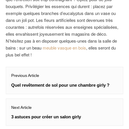
bouquets. Privilégier les essences qui durent : placez par
exemple quelques branches d’eucalyptus dans un vase ou
dans un joli pot. Les fleurs artificielles sont devenues très
courantes : autrefois réservées aux enseignes spécialisées,
elles envahissent joyeusement les magasins de déco.
N’hésitez pas à en disposer quelques-unes dans la salle de
bains : sur un beau
meuble vasque en bois
, elles seront du
plus bel effet !
Navigation
Previous Article
de
Previous
Quel revêtement de sol pour une chambre girly ?
l’article
post:
Next Article
Next
3 astuces pour créer un salon girly
post: