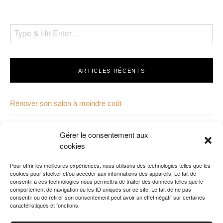
ARTICLES RÉCENTS
Rénover son salon à moindre coût
Mobilier de terrasse professionnel : comment choisir ?
Gérer le consentement aux
cookies
Pourquoi choisir une porte d’entrée qui illumine votre espace ?
Pour offrir les meilleures expériences, nous utilisons des technologies telles que les
Comment décorer une salle de bain pour enfants ?
cookies pour stocker et/ou accéder aux informations des appareils. Le fait de
consentir à ces technologies nous permettra de traiter des données telles que le
comportement de navigation ou les ID uniques sur ce site. Le fait de ne pas
Comment organiser un déménagement avec des objets
consentir ou de retirer son consentement peut avoir un effet négatif sur certaines
caractéristiques et fonctions.
fragiles et précieux ?