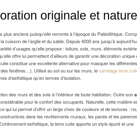
ration originale et nature
les plus anciens puisqu’elle remonte à l’époque du Paléolithique. Com
la cuisson de l’argile et du sable. Depuis 4000 ans jusqu’à aujourd’hui
riété d’usages qu’elle propose : toiture, sols, murs, éléments extérie
u’elle offre lui permettent d’ailleurs de garantir une décoration unique 
cuite constitue une excellente alternative pour masquer les différente
es fenêtres…). Utilisé au sol ou sur les murs, le
carrelage terre cuit
es d’esthétique qu’en termes d’isolation.
ction des murs et des sols à l’intérieur de toute habitation. Outre son
a
considérable pour le confort des occupants. Naturelle, cette matière e
e qui lui permet d’offrir un large choix de couleurs et de textures : ro
s constructives dans les revêtements muraux, les pavés et les paremen
 Extrêmement esthétique, la terre cuite apporte un style épuré et une