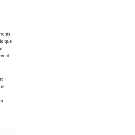
éments
dis que
si
ns
et
et
 et
un