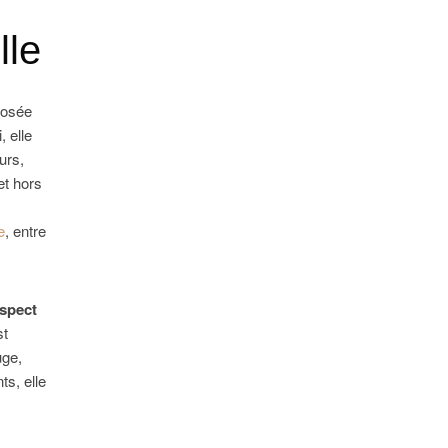
lle
posée
, elle
urs,
et hors
s
e
, entre
spect
st
uge,
ts, elle